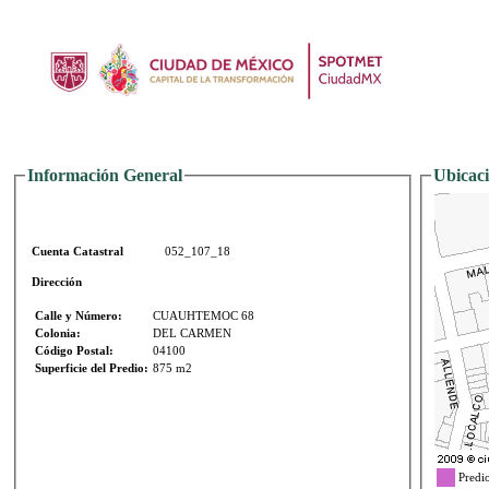
Información General
Ubicaci
Cuenta Catastral
052_107_18
Dirección
Calle y Número:
CUAUHTEMOC 68
Colonia:
DEL CARMEN
Código Postal:
04100
Superficie del Predio:
875 m2
Predi