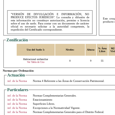
"VERSIÓN DE DIVULGACIÓN E INFORMACIÓN, NO
PRODUCE EFECTOS JURÍDICOS". La consulta y difusión de
Este croq
esta información no constituye autorización, permiso o licencia
producto d
sobre el uso de suelo. Para contar con un documento de carácter
oficial es necesario solicitar a la autoridad competente, la
expedición del Certificado correspondiente.
Zonificación
% Área
M2 
Uso del Suelo 1:
Niveles:
Altura:
Libre
Viv
Habitacional unifamiliar
0
9
55
Ver Tabla de Uso
Normas por Ordenación:
Actuación
inf. de la Norma
Norma 4 Referente a las Áreas de Conservación Patrimonial.
Particulares
inf. de la Norma
Normas Complementarias Generales.
inf. de la Norma
Estacionamiento
inf. de la Norma
Superficies Libres.
inf. de la Norma
Excepciones a la Normatividad Vigente.
inf. de la Norma
Normas Complementarias Generales para el Distrito Federal.